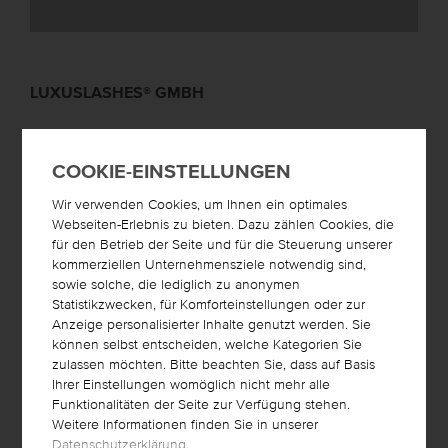
LUXUSLASHES® GMBH
Hauptstrasse 148
1140
Wien
COOKIE-EINSTELLUNGEN
Österreich
Telefon:
+43-1-8907004
Wir verwenden Cookies, um Ihnen ein optimales
Fax: Whats App: 004366488454393
Webseiten-Erlebnis zu bieten. Dazu zählen Cookies, die
für den Betrieb der Seite und für die Steuerung unserer
E-Mail:
office@luxuslashes.com
kommerziellen Unternehmensziele notwendig sind,
sowie solche, die lediglich zu anonymen
Statistikzwecken, für Komforteinstellungen oder zur
SCHREIBEN SIE UNS
Anzeige personalisierter Inhalte genutzt werden. Sie
können selbst entscheiden, welche Kategorien Sie
zulassen möchten. Bitte beachten Sie, dass auf Basis
Vorname
*
Ihrer Einstellungen womöglich nicht mehr alle
Funktionalitäten der Seite zur Verfügung stehen.
Nachname
*
Weitere Informationen finden Sie in unserer
Datenschutzerklärung
.