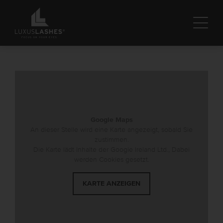
KONTAKTIEREN SIE UNS
Wir freuen uns darauf, mit Ihnen in Kontakt zu treten.
Google Maps
An dieser Stelle wird eine Karte angezeigt, sobald Sie
zustimmen.
Die Karte lädt Inhalte der Google Ireland Ltd., Dabei
werden Cookies gesetzt.
KARTE ANZEIGEN