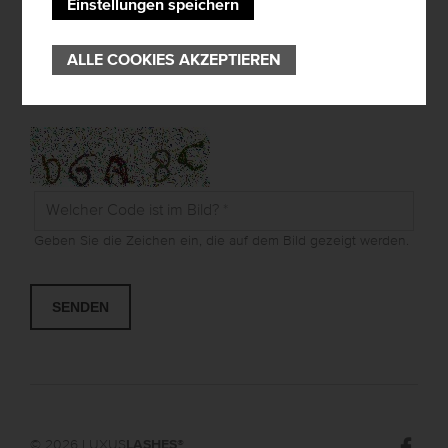
Einstellungen speichern
verwendet werden, um Sie über Produkte, Services und
Veranstaltungen zu informieren. Diese Einwilligung kann
jederzeit bei office@luxuslashes.com widerrufen werden.
ALLE COOKIES AKZEPTIEREN
Nähere Informationen finden Sie in unserer
Datenschutzerklärung
.
Welcher Code ist im Bild?
*
Geben Sie die Zeichen ein, die auf dem Bild gezeigt werden.
© 2026 LUXUS
LASHES
®