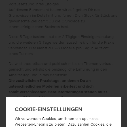
Voraussetzung ihres Erfolges.
Auf diesem Fundament bauen wir auf, geben Dir das
Grundwissen im Detail mit und führen Dich Stück für Stück ans
gewünschte Ziel damit Du die Grundlage zu
einem erfolgreichen Business hast.
Diese 5 Tage basieren auf der 2 Tägigen Einsteigerschulung
und die weiteren 3 Tage werden ausschließlich für die Praxis
verwendet. Hier klebst du 2-3 Modelle pro Tag in Aufsicht
eines Trainers.
Du wirst theoretisch und praktisch mit allen Themen vertraut
gemacht und erhälst die bestmögliche Einführung in den
Arbeitsalltag und in das Berufsbild.
Die zusätzlichen Praxistage, an denen Du an
unterschiedlichen Modellen arbeitest und dich
somit verschiedenen Herausforderungen stellen muss,
werden Dich perfekt vorbereiten.
Mit unseren langjährigen Trainern garantieren wir Dir eine
COOKIE-EINSTELLUNGEN
optimale Vorbereitung auf Deine zukünftigen Kunden.
Wir verwenden Cookies, um Ihnen ein optimales
Webseiten-Erlebnis zu bieten. Dazu zählen Cookies, die