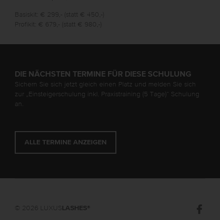
Basiskit: € 299,- (statt € 450,-)
Profikit: € 679,- (statt € 980,-)
DIE NÄCHSTEN TERMINE FÜR DIESE SCHULUNG
Sichern Sie sich jetzt gleich einen Platz und melden Sie sich
zur „Einsteigerschulung inkl. Praxistraining (5 Tage)“ Schulung
an.
ALLE TERMINE ANZEIGEN
© 2026 LUXUS
LASHES
®