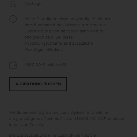
Einsteiger
Keine Grundkenntnisse notwendig - Starte mit
dem Fundament des Wissens und lerne die
Dienstleistung von der Basis, dann wirst du
erfolgreich sein. Bei dieser
Ausbildungsvariante sind zusätzliche
Praxistage inkludiert.
1.800,00 €
exkl. MwSt.
AUSBILDUNG BUCHEN
Werde ein(e) erfolgreiche(r) Lash Stylist/in und erlerne
die grundlegende Technik (1:1) von LUXUSLASHES®, in einem
intensiven Training.
Die Basisausbildung einer Lash Stylist/in ist die