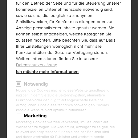
für den Betrieb der Seite und für die Steuerung unserer
kommerziellen Unternehmensziele notwendig sind,
sowie solche, die lediglich zu anonymen
AUSBILDUNGSINHALTE
Statistikzwecken, für Komforteinstellungen oder zur
Anzeige personalisierter Inhalte genutzt werden. Sie
Nutze die Marke LUXUSLASHES® für Deine Werbung auf
können selbst entscheiden, welche Kategorien Sie
den Social Media Netzwerken.
zulassen möchten. Bitte beachten Sie, dass auf Basis
Professionelle Werbematerialien und Fotos für
Ihrer Einstellungen womöglich nicht mehr alle
Deine Homepage in unserem Downloadcenter.
Funktionalitäten der Seite zur Verfügung stehen.
Weitere Informationen finden Sie in unserer
Listung als zertifiziertes Studio auf der LUXUSLASHES®
Datenschutzerklärung
.
Homepage
Ich möchte mehr Informationen
Zugang zu kostenlosen Workshops
Notwendig
Laufende Werbung für die Marke LUXUS
LASHES
® in
Notwendige Cookies machen diese Website grundlegend
Zeitungen und Magazinen
nutzbar, in dem Sie zB die Seitennavigation, elementare
Zugang zu laufenden Aktionen und Aktivitäten für Ihre
Funktionen oder den Zugriff auf abgesicherte Bereiche
ermöglichen. Ohne diese technisch notwendigen Cookies
Verkaufsförderung
kann die Website nicht optimal funktionieren.
Marketing
Marketing-Cookies werden verwendet, um Besuchern auf
Webseiten zu folgen. Die Absicht ist, Anzeigen zu zeigen, die
relevant und ansprechend für den einzelnen Benutzer sind
und daher wertvoller für Publisher und werbetreibende